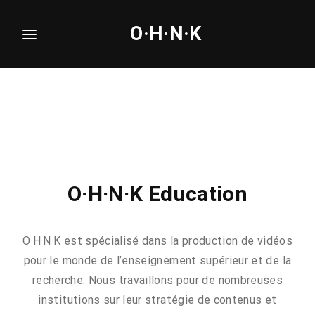
O·H·N·K
Login
Register
Username or Email Address
Press Enter / Return to begin your search or hit
ESC to close.
Password
O·H·N·K Education
O·H·N·K est spécialisé dans la production de vidéos
SIGN IN
pour le monde de l’enseignement supérieur et de la
recherche. Nous travaillons pour de nombreuses
Remember Me
institutions sur leur stratégie de contenus et